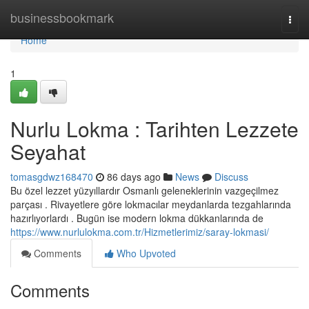
Home
businessbookmark
Togg
navi
Home
1
Nurlu Lokma : Tarihten Lezzete
Seyahat
tomasgdwz168470
86 days ago
News
Discuss
Bu özel lezzet yüzyıllardır Osmanlı geleneklerinin vazgeçilmez
parçası . Rivayetlere göre lokmacılar meydanlarda tezgahlarında
hazırlıyorlardı . Bugün ise modern lokma dükkanlarında de
https://www.nurlulokma.com.tr/Hizmetlerimiz/saray-lokmasi/
Comments
Who Upvoted
Comments