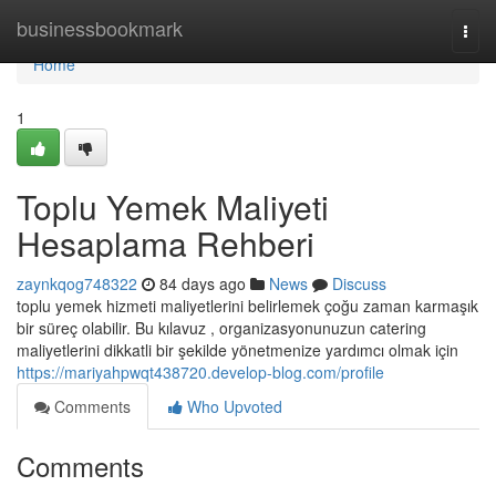
Home
businessbookmark
Togg
navi
Home
1
Toplu Yemek Maliyeti
Hesaplama Rehberi
zaynkqog748322
84 days ago
News
Discuss
toplu yemek hizmeti maliyetlerini belirlemek çoğu zaman karmaşık
bir süreç olabilir. Bu kılavuz , organizasyonunuzun catering
maliyetlerini dikkatli bir şekilde yönetmenize yardımcı olmak için
https://mariyahpwqt438720.develop-blog.com/profile
Comments
Who Upvoted
Comments