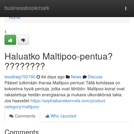
Home
businessbookmark
Togg
navi
Home
1
Haluatko Maltipoo-pentua?
????????
tesslbwg700790
84 days ago
News
Discuss
Pääset tutkimään ihanaa Maltipoo-pentua! Tällä kohdassa on
kokoelma hyviä pentuja, jotka ovat lähtöön. Maltipoo-koirat ovat
rakastettuja heidän energiaansa ja mukava ulkonäkönsä takia.
Jos haaveilet
https://sophiabanekennels.com/product-
category/maltipoo/
Comments
Who Upvoted
Comments