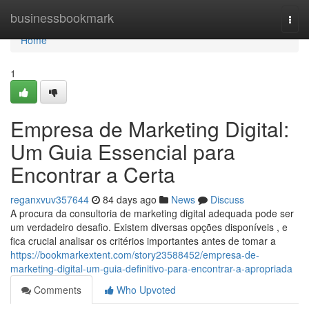
Home
businessbookmark
Togg
navi
Home
1
Empresa de Marketing Digital:
Um Guia Essencial para
Encontrar a Certa
reganxvuv357644
84 days ago
News
Discuss
A procura da consultoria de marketing digital adequada pode ser
um verdadeiro desafio. Existem diversas opções disponíveis , e
fica crucial analisar os critérios importantes antes de tomar a
https://bookmarkextent.com/story23588452/empresa-de-
marketing-digital-um-guia-definitivo-para-encontrar-a-apropriada
Comments
Who Upvoted