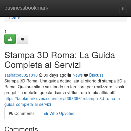
Home
businessbookmark
Togg
navi
Home
1
Stampa 3D Roma: La Guida
Completa ai Servizi
sashatpeu021818
89 days ago
News
Discuss
Stampa 3D Roma: Una guida dettagliata ai offerte di stampa 3D a
Roma. Qualora stiate valutando un fornitore per realizzare i vostri
progetti in metallo, questa risorsa vi illustrerà le più affidabili
https://bookmarkloves.com/story23933961/stampa-3d-roma-la-
guida-completa-ai-servizi
Comments
Who Upvoted
Comments