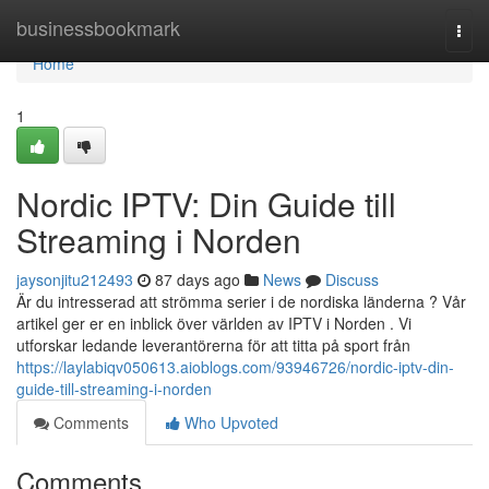
Home
businessbookmark
Togg
navi
Home
1
Nordic IPTV: Din Guide till
Streaming i Norden
jaysonjitu212493
87 days ago
News
Discuss
Är du intresserad att strömma serier i de nordiska länderna ? Vår
artikel ger er en inblick över världen av IPTV i Norden . Vi
utforskar ledande leverantörerna för att titta på sport från
https://laylabiqv050613.aioblogs.com/93946726/nordic-iptv-din-
guide-till-streaming-i-norden
Comments
Who Upvoted
Comments