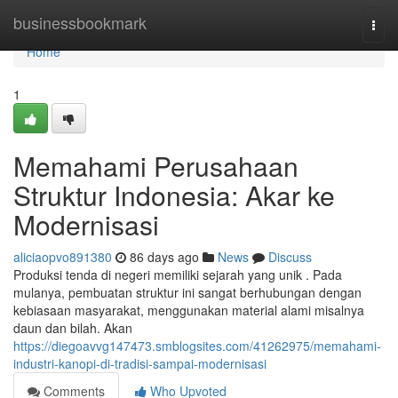
Home
businessbookmark
Togg
navi
Home
1
Memahami Perusahaan
Struktur Indonesia: Akar ke
Modernisasi
aliciaopvo891380
86 days ago
News
Discuss
Produksi tenda di negeri memiliki sejarah yang unik . Pada
mulanya, pembuatan struktur ini sangat berhubungan dengan
kebiasaan masyarakat, menggunakan material alami misalnya
daun dan bilah. Akan
https://diegoavvg147473.smblogsites.com/41262975/memahami-
industri-kanopi-di-tradisi-sampai-modernisasi
Comments
Who Upvoted