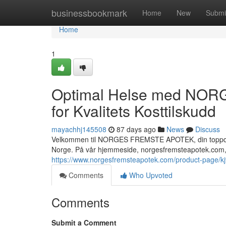
Home
businessbookmark
Home
New
Submi
Home
1
Optimal Helse med NOR
for Kvalitets Kosttilskudd
mayachhj145508
87 days ago
News
Discuss
Velkommen til NORGES FREMSTE APOTEK, din toppdestin
Norge. På vår hjemmeside, norgesfremsteapotek.com, 
https://www.norgesfremsteapotek.com/product-page/
Comments
Who Upvoted
Comments
Submit a Comment