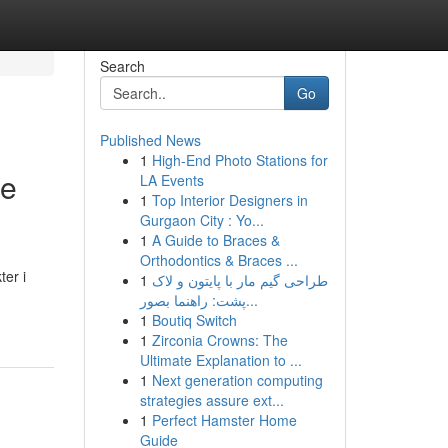
Search
Go
Published News
1
High-End Photo Stations for
de
LA Events
1
Top Interior Designers in
Gurgaon City : Yo...
1
A Guide to Braces &
Orthodontics & Braces ...
er i
1
طراحی گیم مار با پایتون و لاک
پشت: راهنما بصور...
1
Boutiq Switch
1
Zirconia Crowns: The
Ultimate Explanation to ...
1
Next generation computing
strategies assure ext...
1
Perfect Hamster Home
Guide