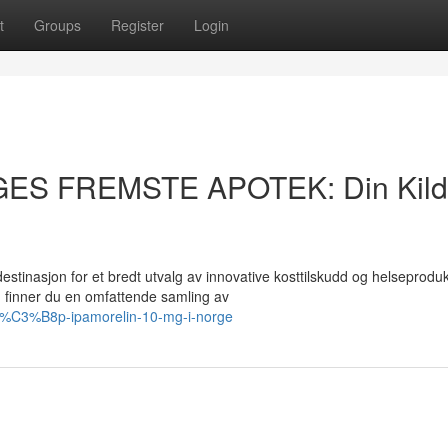
t
Groups
Register
Login
GES FREMSTE APOTEK: Din Kil
asjon for et bredt utvalg av innovative kosttilskudd og helseprodukt
finner du en omfattende samling av
kj%C3%B8p-ipamorelin-10-mg-i-norge