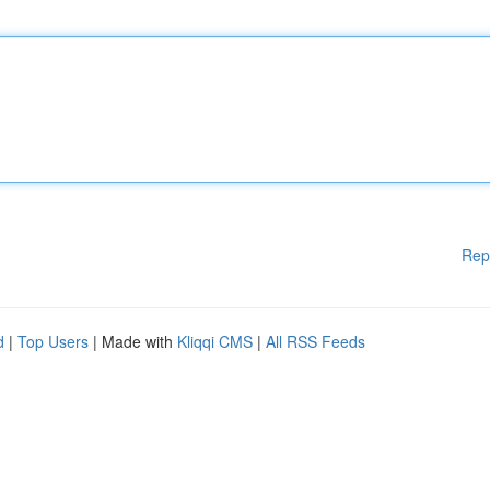
Rep
d
|
Top Users
| Made with
Kliqqi CMS
|
All RSS Feeds