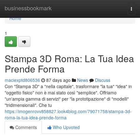
Home
businessbookmark
Togg
navi
Home
1
Stampa 3D Roma: La Tua Idea
Prende Forma
maciexptd806536
87 days ago
News
Discuss
Con "Stampa 3D" a "nella capitale", trasformare "la tua" "idea" in
"oggetto fisico" non è mai stato così "semplice". Offriamo
"un'ampia gamma di servizi" per "la prototipazione" di "modelli"
"tridimensionali". Che tu
https://imogenrovv858827.look4blog.com/79071758/stampa-3d-
roma-la-tua-idea-prende-forma
Comments
Who Upvoted