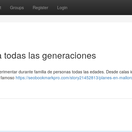
t
Groups
Register
Login
ra todas las generaciones
rimentar durante familia de personas todas las edades. Desde calas id
l famoso
https://seobookmarkpro.com/story21452813/planes-en-mallor