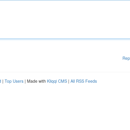
Rep
d
|
Top Users
| Made with
Kliqqi CMS
|
All RSS Feeds