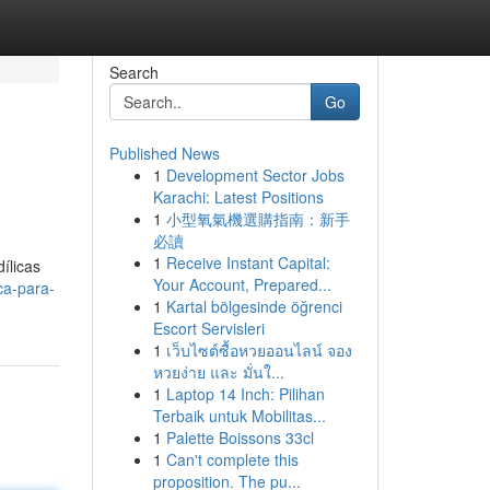
Search
Go
Published News
1
Development Sector Jobs
Karachi: Latest Positions
1
小型氧氣機選購指南：新手
必讀
1
Receive Instant Capital:
ílicas
Your Account, Prepared...
ca-para-
1
Kartal bölgesinde öğrenci
Escort Servisleri
1
เว็บไซต์ซื้อหวยออนไลน์ จอง
หวยง่าย และ มั่นใ...
1
Laptop 14 Inch: Pilihan
Terbaik untuk Mobilitas...
1
Palette Boissons 33cl
1
Can't complete this
proposition. The pu...