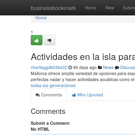
Home
businessbookmark
Home
New
Submi
Home
1
Actividades en la isla pa
charlieggdk036432
90 days ago
News
Discuss
Mallorca ofrece amplia variedad de opciones para expe
perfectas nadar y hacer actividades acuáticas como e
todas-los-generaciones
Comments
Who Upvoted
Comments
Submit a Comment
No HTML