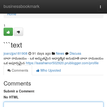
Home
businessbookmark
Togg
navi
Home
1
```text
joanzjps181908
91 days ago
News
Discuss
బాలా రామజయం - ఒక అద్భుతమైన ఆధ్యాత్మిక అనుభూతి బాలా రామజయం
ఒక అపూర్వమైన
https://isaiahwnor502920.prublogger.com/profile
Comments
Who Upvoted
Comments
Submit a Comment
No HTML