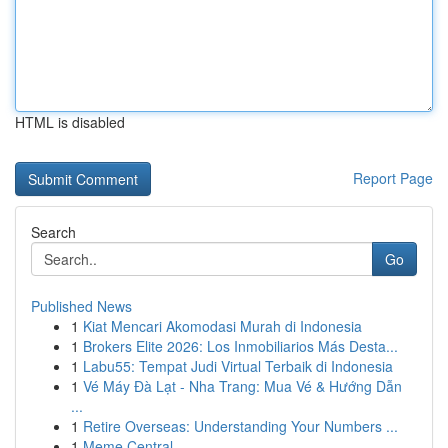
HTML is disabled
Report Page
Search
Go
Published News
1
Kiat Mencari Akomodasi Murah di Indonesia
1
Brokers Elite 2026: Los Inmobiliarios Más Desta...
1
Labu55: Tempat Judi Virtual Terbaik di Indonesia
1
Vé Máy Đà Lạt - Nha Trang: Mua Vé & Hướng Dẫn
...
1
Retire Overseas: Understanding Your Numbers ...
1
Meme Central