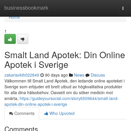
Home
businessbookmark
Togg
navi
Home
1
Smalt Land Apotek: Din Online
Apotek i Sverige
zakariavkih022849
90 days ago
News
Discuss
Välkommen till Smalt Land Apotek, den ledande online apoteket i
Sverige som erbjuder ett brett utbud av högkvalitativa produkter
för alla dina hälsobehov. Oavsett om du söker medicin mot
smärta,
https://guideyoursocial.com/story6509644/smalt-land-
apotek-din-online-apotek-i-sverige
Comments
Who Upvoted
Comments