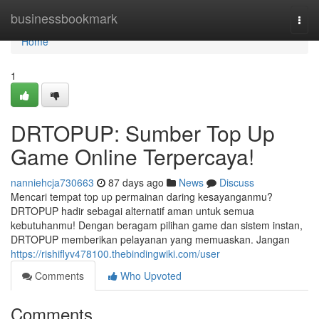
Home
businessbookmark
Togg
navi
Home
1
DRTOPUP: Sumber Top Up
Game Online Terpercaya!
nanniehcja730663
87 days ago
News
Discuss
Mencari tempat top up permainan daring kesayanganmu?
DRTOPUP hadir sebagai alternatif aman untuk semua
kebutuhanmu! Dengan beragam pilihan game dan sistem instan,
DRTOPUP memberikan pelayanan yang memuaskan. Jangan
https://rishiflyv478100.thebindingwiki.com/user
Comments
Who Upvoted
Comments