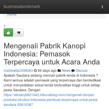
Home
businessbookmark
Togg
navi
Home
1
Mengenali Pabrik Kanopi
Indonesia: Pemasok
Terpercaya untuk Acara Anda
mattiewbpz598063
89 days ago
News
Discuss
Apakah Saudara sedang mencari pabrik tenda di Indonesia ?
Kami semua adalah pemasok yang terpercaya dan berdedikasi
untuk menyediakan solusi tenda berkualitas tinggi untuk setiap
pesta Saudara. Dengan
https://aliciavytt601043.tribunablog.com/mengenali-tempat-
produksi-struktur-indonesia-pembuat-terpercaya-untuk-pesta-
saudara-55810387