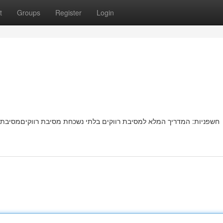
t
Groups
Register
Login
חשפניות: המדריך המלא למסיבת רווקים בלתי נשכחת מסיבת רווקיםמסיבת ר