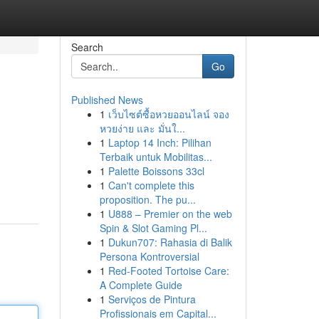
Search
Go
Published News
1
เว็บไซต์ซื้อหวยออนไลน์ จอง
หวยง่าย และ มั่นใ...
1
Laptop 14 Inch: Pilihan
Terbaik untuk Mobilitas...
1
Palette Boissons 33cl
1
Can't complete this
proposition. The pu...
1
U888 – Premier on the web
Spin & Slot Gaming Pl...
1
Dukun707: Rahasia di Balik
Persona Kontroversial
1
Red-Footed Tortoise Care:
A Complete Guide
1
Serviços de Pintura
Profissionais em Capital...