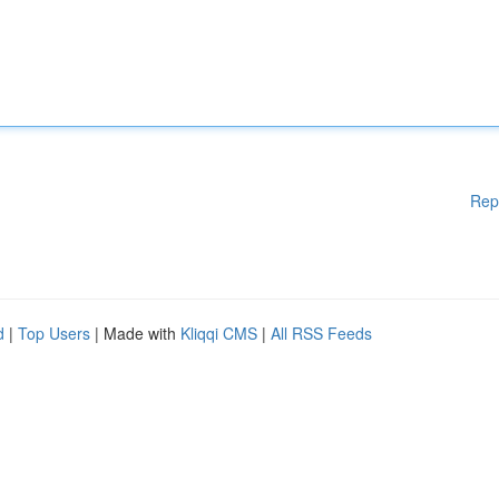
Rep
d
|
Top Users
| Made with
Kliqqi CMS
|
All RSS Feeds