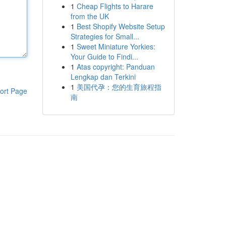
1
Cheap Flights to Harare
from the UK
1
Best Shopify Website Setup
Strategies for Small...
1
Sweet Miniature Yorkies:
Your Guide to Findi...
1
Atas copyright: Panduan
Lengkap dan Terkini
1
美国代孕：您的生育旅程指
ort Page
南