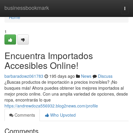
Home
businessbookmark
Togg
navi
Home
1
Encuentra Importados
Accesibles Online!
barbaradowz061783
195 days ago
News
Discuss
¿Buscas productos de importación a precios increíbles? ¡No
busques más! Ahora puedes obtener los mejores importados al
mejor precio online. Con una amplia variedad de opciones, desde
ropa, encontrarás lo que
https://andrewdoza556932.blog2news.com/profile
Comments
Who Upvoted
Comments