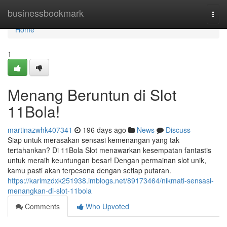
Home
businessbookmark
Togg
navi
Home
1
Menang Beruntun di Slot
11Bola!
martinazwhk407341
196 days ago
News
Discuss
Siap untuk merasakan sensasi kemenangan yang tak
tertahankan? Di 11Bola Slot menawarkan kesempatan fantastis
untuk meraih keuntungan besar! Dengan permainan slot unik,
kamu pasti akan terpesona dengan setiap putaran.
https://karimzdxk251938.imblogs.net/89173464/nikmati-sensasi-
menangkan-di-slot-11bola
Comments
Who Upvoted