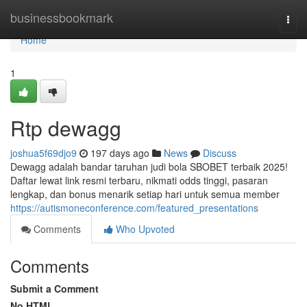
Home
businessbookmark
Togg
navi
Home
1
Rtp dewagg
joshua5f69djo9
197 days ago
News
Discuss
Dewagg adalah bandar taruhan judi bola SBOBET terbaik 2025!
Daftar lewat link resmi terbaru, nikmati odds tinggi, pasaran
lengkap, dan bonus menarik setiap hari untuk semua member
https://autismoneconference.com/featured_presentations
Comments
Who Upvoted
Comments
Submit a Comment
No HTML