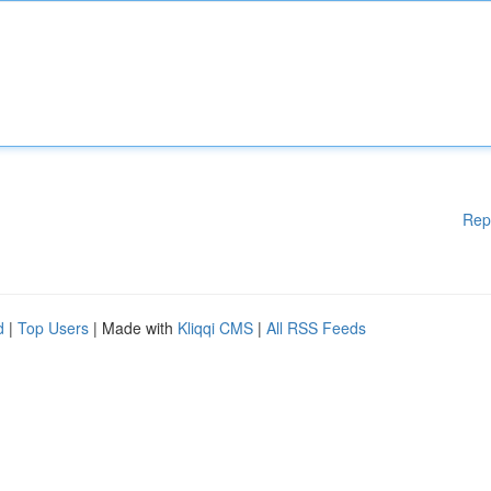
Rep
d
|
Top Users
| Made with
Kliqqi CMS
|
All RSS Feeds