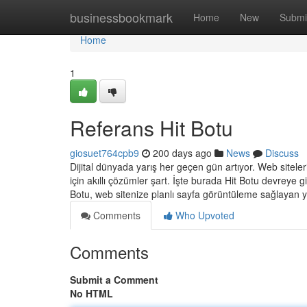
Home
businessbookmark
Home
New
Submi
Home
1
Referans Hit Botu
giosuet764cpb9
200 days ago
News
Discuss
Dijital dünyada yarış her geçen gün artıyor. Web siteler
için akıllı çözümler şart. İşte burada Hit Botu devreye 
Botu, web sitenize planlı sayfa görüntüleme sağlayan y
Comments
Who Upvoted
Comments
Submit a Comment
No HTML