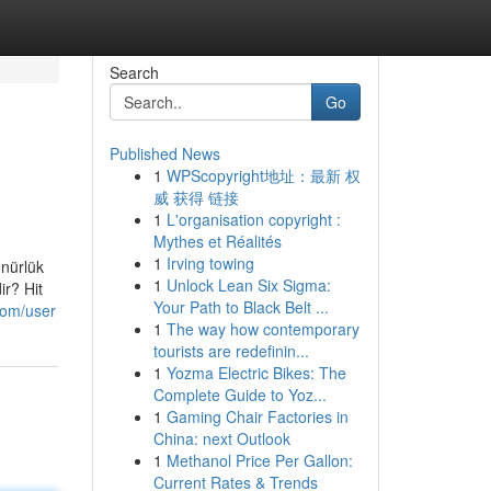
Search
Go
Published News
1
WPScopyright地址：最新 权
威 获得 链接
1
L'organisation copyright :
Mythes et Réalités
1
Irving towing
ünürlük
1
Unlock Lean Six Sigma:
ir? Hit
Your Path to Black Belt ...
com/user
1
The way how contemporary
tourists are redefinin...
1
Yozma Electric Bikes: The
Complete Guide to Yoz...
1
Gaming Chair Factories in
China: next Outlook
1
Methanol Price Per Gallon:
Current Rates & Trends