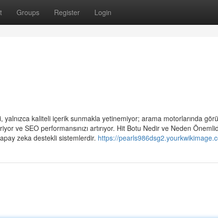
t
Groups
Register
Login
i, yalnızca kaliteli içerik sunmakla yetinemiyor; arama motorlarında gör
giriyor ve SEO performansınızı artırıyor. Hit Botu Nedir ve Neden Önemlid
apay zeka destekli sistemlerdir.
https://pearls986dsg2.yourkwikimage.