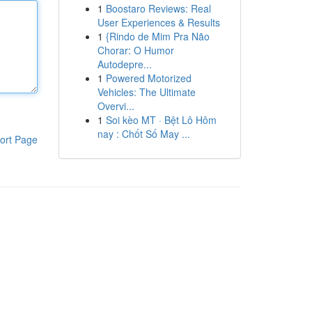
1
Boostaro Reviews: Real
User Experiences & Results
1
{Rindo de Mim Pra Não
Chorar: O Humor
Autodepre...
1
Powered Motorized
Vehicles: The Ultimate
Overvi...
1
Soi kèo MT · Bệt Lô Hôm
nay : Chốt Số May ...
ort Page