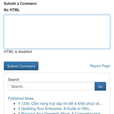
Submit a Comment
No HTML
HTML is disabled
Report Page
Search
Go
Published News
1
123b: Cẩm nang truy cập chi tiết & khắc phục vấ...
1
Updating Your Enterprise: A Guide to Offic...
1
Planning Your Domestic Move: A Comprehensive