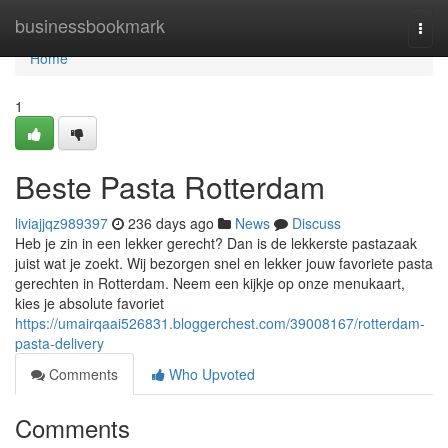
Home
businessbookmark
Togg
navi
Home
1
Beste Pasta Rotterdam
liviajjqz989397
236 days ago
News
Discuss
Heb je zin in een lekker gerecht? Dan is de lekkerste pastazaak
juist wat je zoekt. Wij bezorgen snel en lekker jouw favoriete pasta
gerechten in Rotterdam. Neem een kijkje op onze menukaart,
kies je absolute favoriet
https://umairqaai526831.bloggerchest.com/39008167/rotterdam-
pasta-delivery
Comments
Who Upvoted
Comments