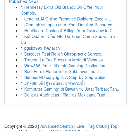
Published News
1
Hennessy Extra Old Brandy On Offer: Your
Comple...
1
Leading AI Online Presence Builders: Excelle...
1
{Cannabisshopau.com: Your Detailed Resource ...
1
Healthcare Coding & Billing: Your Overview to C...
1
Kết Quả Soi Cầu MB: Dự Đoán Chính Xác và Tra
Cứ...
1
pgslot999 ติดต่อเรา
1
Discover Real Relief: Chiropractic Service...
1
Tropea: La Tua Prossima Meta di Vacanza
1
Wow388: Your Ultimate Gaming Destination
1
Best Forex Platform for Gold Investment :...
1
SeriousMD copyright: A Step-by-Step Guide
1
Jinx88: เข้าสู่ระบบง่ายๆ ทำตามนี้!
1
Komputer Gaming" di Bawah 10 Juta: Terbaik Tah...
1
Delicias Auténticas : Platillos Mexicana Trad...
Copyright © 2026 |
Advanced Search
|
Live
|
Tag Cloud
|
Top