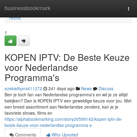
Home
businessbookmark
Togg
navi
Home
1
KOPEN IPTV: De Beste Keuze
voor Nederlandse
Programma's
ezekielhpnx411272
241 days ago
News
Discuss
Ben je toch fan van Nederlandse programma's en wil je ze altijd
bekijken? Dan is KOPEN IPTV een geweldige keuze voor jou. Met
een breed assortiment aan Nederlandse zenders, kan je je
favoriete shows, films en
https://alphabookmarking.com/story20599142/kopen-iptv-de-
beste-keuze-voor-nederlandse-programma-s
Comments
Who Upvoted