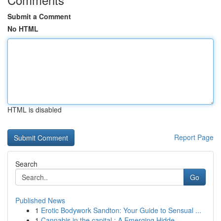
Submit a Comment
No HTML
HTML is disabled
Report Page
Search
Go
Published News
1
Erotic Bodywork Sandton: Your Guide to Sensual ...
1
Cannabis in the capital : A Emerging Hidde...