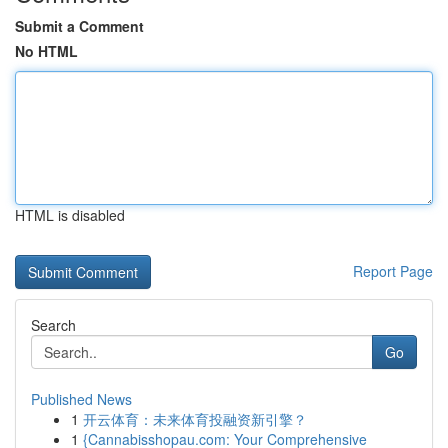
Submit a Comment
No HTML
HTML is disabled
Report Page
Search
Go
Published News
1
开云体育：未来体育投融资新引擎？
1
{Cannabisshopau.com: Your Comprehensive