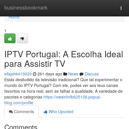
Home
businessbookmark
Togg
navi
Home
1
IPTV Portugal: A Escolha Ideal
para Assistir TV
ellajshk410029
261 days ago
News
Discuss
Estás desiludido da televisão tradicional? Que tal experimentar o
mundo do IPTV Portugal? Com ele, podes ver aos teus canais
favoritos na hora real, sem se falhar a qualidade. A variedade de
pacotes e categorias
https://owainhrlb625126.popup-
blog.com/profile
Comments
Who Upvoted
Comments