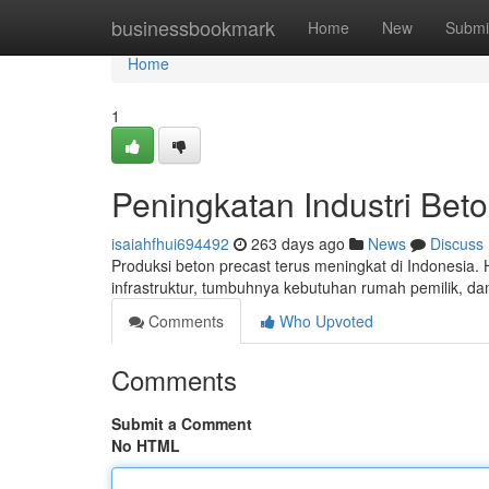
Home
businessbookmark
Home
New
Submi
Home
1
Peningkatan Industri Beto
isaiahfhui694492
263 days ago
News
Discuss
Produksi beton precast terus meningkat di Indonesia
infrastruktur, tumbuhnya kebutuhan rumah pemilik,
Comments
Who Upvoted
Comments
Submit a Comment
No HTML