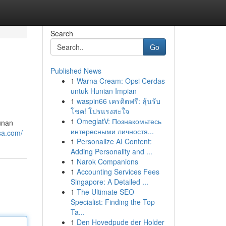
Search
Go
Published News
1
Warna Cream: Opsi Cerdas
untuk Hunian Impian
1
waspin66 เครดิตฟรี: ลุ้นรับ
โชค! โปรแรงสะใจ
1
OmeglatV: Познакомьтесь
unan
интересными личностя...
sa.com/
1
Personalize AI Content:
Adding Personality and ...
1
Narok Companions
1
Accounting Services Fees
Singapore: A Detailed ...
1
The Ultimate SEO
Specialist: Finding the Top
Ta...
1
Den Hovedpude der Holder