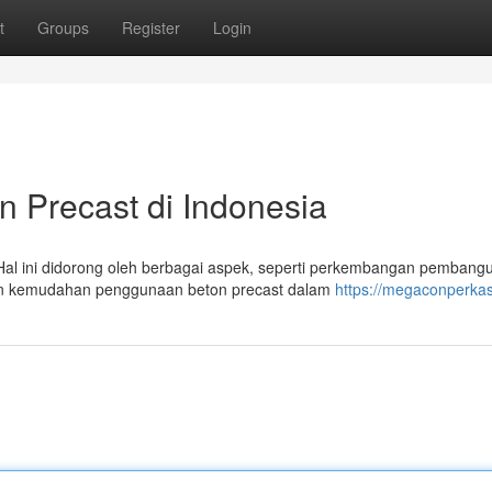
t
Groups
Register
Login
n Precast di Indonesia
. Hal ini didorong oleh berbagai aspek, seperti perkembangan pembang
 dan kemudahan penggunaan beton precast dalam
https://megaconperka