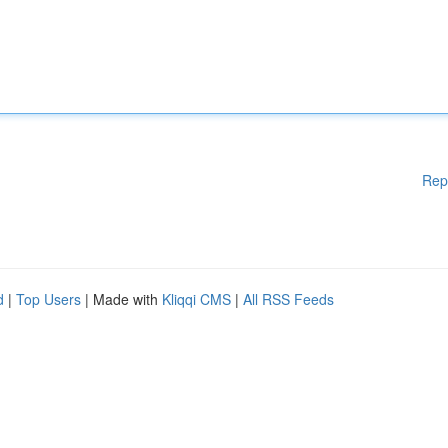
Rep
d
|
Top Users
| Made with
Kliqqi CMS
|
All RSS Feeds