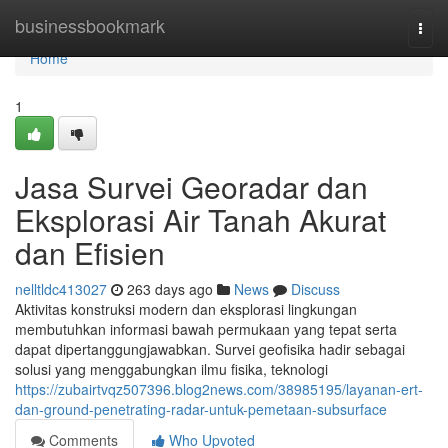
Home
businessbookmark
Togg
navi
Home
1
Jasa Survei Georadar dan
Eksplorasi Air Tanah Akurat
dan Efisien
nelltldc413027
263 days ago
News
Discuss
Aktivitas konstruksi modern dan eksplorasi lingkungan
membutuhkan informasi bawah permukaan yang tepat serta
dapat dipertanggungjawabkan. Survei geofisika hadir sebagai
solusi yang menggabungkan ilmu fisika, teknologi
https://zubairtvqz507396.blog2news.com/38985195/layanan-ert-
dan-ground-penetrating-radar-untuk-pemetaan-subsurface
Comments
Who Upvoted