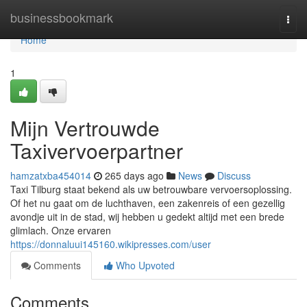
Home
businessbookmark
Togg
navi
Home
1
Mijn Vertrouwde
Taxivervoerpartner
hamzatxba454014
265 days ago
News
Discuss
Taxi Tilburg staat bekend als uw betrouwbare vervoersoplossing.
Of het nu gaat om de luchthaven, een zakenreis of een gezellig
avondje uit in de stad, wij hebben u gedekt altijd met een brede
glimlach. Onze ervaren
https://donnaluui145160.wikipresses.com/user
Comments
Who Upvoted
Comments