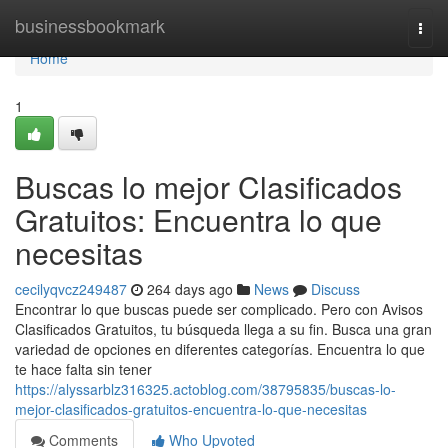
Home
businessbookmark
Togg
navi
Home
1
Buscas lo mejor Clasificados
Gratuitos: Encuentra lo que
necesitas
cecilyqvcz249487
264 days ago
News
Discuss
Encontrar lo que buscas puede ser complicado. Pero con Avisos
Clasificados Gratuitos, tu búsqueda llega a su fin. Busca una gran
variedad de opciones en diferentes categorías. Encuentra lo que
te hace falta sin tener
https://alyssarblz316325.actoblog.com/38795835/buscas-lo-
mejor-clasificados-gratuitos-encuentra-lo-que-necesitas
Comments
Who Upvoted