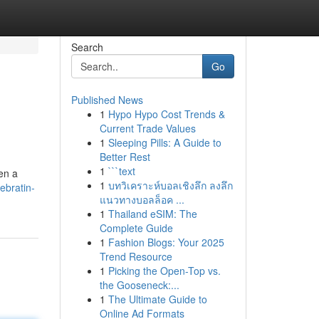
Search
Go
Published News
1
Hypo Hypo Cost Trends &
Current Trade Values
1
Sleeping Pills: A Guide to
Better Rest
1
```text
ven a
1
บทวิเคราะห์บอลเชิงลึก ลงลึก
ebratin-
แนวทางบอลล็อค ...
1
Thailand eSIM: The
Complete Guide
1
Fashion Blogs: Your 2025
Trend Resource
1
Picking the Open-Top vs.
the Gooseneck:...
1
The Ultimate Guide to
Online Ad Formats