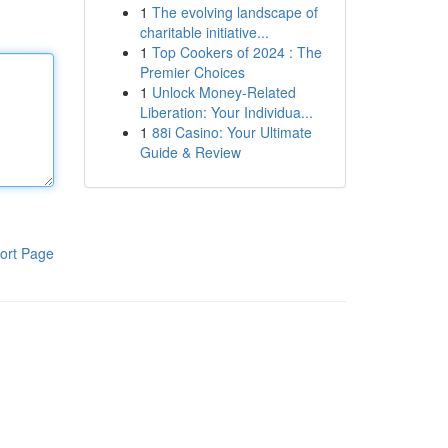
1
The evolving landscape of
charitable initiative...
1
Top Cookers of 2024 : The
Premier Choices
1
Unlock Money-Related
Liberation: Your Individua...
1
88i Casino: Your Ultimate
Guide & Review
ort Page