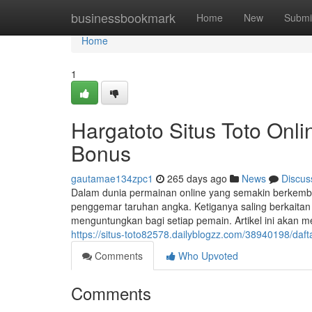
Home
businessbookmark
Home
New
Submi
Home
1
Hargatoto Situs Toto Onl
Bonus
gautamae134zpc1
265 days ago
News
Discus
Dalam dunia permainan online yang semakin berkembang
penggemar taruhan angka. Ketiganya saling berkait
menguntungkan bagi setiap pemain. Artikel ini akan m
https://situs-toto82578.dailyblogzz.com/38940198/dafta
Comments
Who Upvoted
Comments