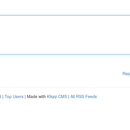
Rep
d
|
Top Users
| Made with
Kliqqi CMS
|
All RSS Feeds