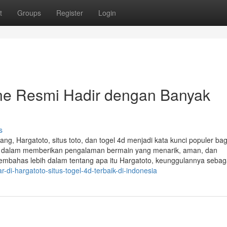
t
Groups
Register
Login
ine Resmi Hadir dengan Banyak
s
, Hargatoto, situs toto, dan togel 4d menjadi kata kunci populer bag
an dalam memberikan pengalaman bermain yang menarik, aman, dan
embahas lebih dalam tentang apa itu Hargatoto, keunggulannya sebaga
r-di-hargatoto-situs-togel-4d-terbaik-di-indonesia