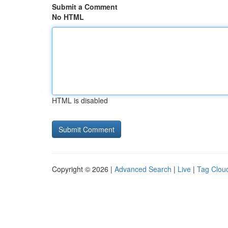
Submit a Comment
No HTML
HTML is disabled
Copyright © 2026 |
Advanced Search
|
Live
|
Tag Clou