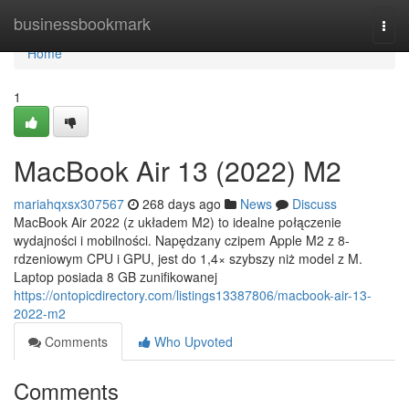
Home
businessbookmark
Togg
navi
Home
1
MacBook Air 13 (2022) M2
mariahqxsx307567
268 days ago
News
Discuss
MacBook Air 2022 (z układem M2) to idealne połączenie
wydajności i mobilności. Napędzany czipem Apple M2 z 8-
rdzeniowym CPU i GPU, jest do 1,4× szybszy niż model z M.
Laptop posiada 8 GB zunifikowanej
https://ontopicdirectory.com/listings13387806/macbook-air-13-
2022-m2
Comments
Who Upvoted
Comments