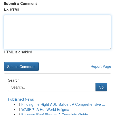
Submit a Comment
No HTML
HTML is disabled
Report Page
Search
Go
Published News
1
Finding the Right ADU Builder: A Comprehensive ...
1
WASP-7: A Hot World Enigma
1
Bullnose Roof Sheets: A Complete Guide