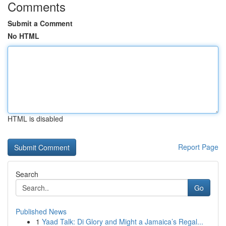
Comments
Submit a Comment
No HTML
HTML is disabled
Report Page
Search
Go
Published News
1
Yaad Talk: Di Glory and Might a Jamaica’s Regal...