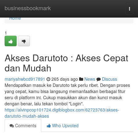
Home
businessbookmark
Togg
navi
Home
1
Akses Darutoto : Akses Cepat
dan Mudah
mariyahwbcd917891
265 days ago
News
Discuss
Mendapatkan masuk ke Darutoto tak perlu ribet. Dengan proses
yang cepat, kamu bisa langsung memanfaatkan berbagai fitur
seru di platform ini. Cukup masukkan akun dan kunci masuk
dengan benar, lalu tekan tombol "Login".
https://alvinpcop101724.digiblogbox.com/62723763/akses-
darutoto-mudah-akses
Comments
Who Upvoted