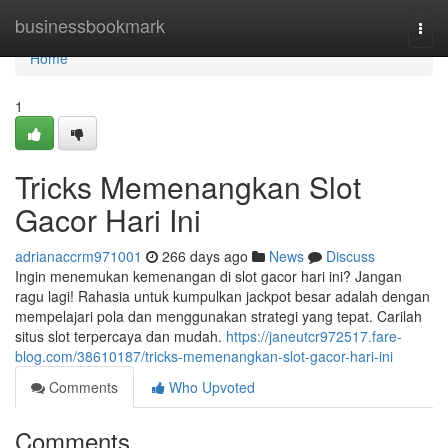
Home
businessbookmark
Togg
navi
Home
1
Tricks Memenangkan Slot
Gacor Hari Ini
adrianaccrm971001
266 days ago
News
Discuss
Ingin menemukan kemenangan di slot gacor hari ini? Jangan
ragu lagi! Rahasia untuk kumpulkan jackpot besar adalah dengan
mempelajari pola dan menggunakan strategi yang tepat. Carilah
situs slot terpercaya dan mudah.
https://janeutcr972517.fare-
blog.com/38610187/tricks-memenangkan-slot-gacor-hari-ini
Comments
Who Upvoted
Comments