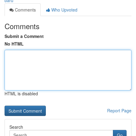
baru
Comments
Who Upvoted
Comments
Submit a Comment
No HTML
HTML is disabled
Report Page
Search
Go