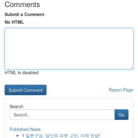
Comments
Submit a Comment
No HTML
HTML is disabled
Report Page
Search
Go
Published News
1
일본구심: 당신의 피부 고민, 이제 안녕!