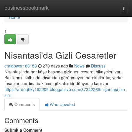
Home
businessbookmark
Togg
navi
Home
1
Nisantasi'da Gizli Cesaretler
craigbwqr188158
270 days ago
News
Discuss
Nişantaşı'nda her köşe başında gizlenen cesaret hikayeleri var.
Bazılarının kalbinde, dışarıdan görünmeyen hareketler taşıyorlar.
İnsanların ardına bakınca, göz alıcı bir dünyanın kapısını
https://aronghky162209.bloggactivo.com/37342269/nişantaşı-nın-
sırrı
Comments
Who Upvoted
Comments
Submit a Comment