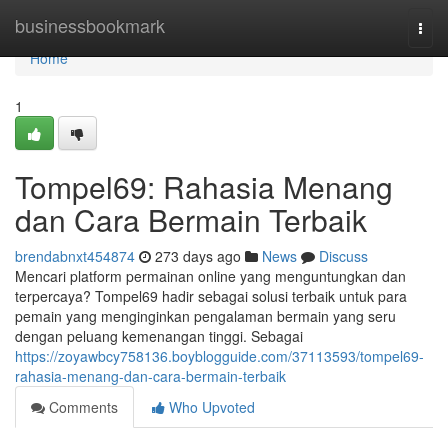
Home
businessbookmark
Togg
navi
Home
1
Tompel69: Rahasia Menang
dan Cara Bermain Terbaik
brendabnxt454874
273 days ago
News
Discuss
Mencari platform permainan online yang menguntungkan dan
terpercaya? Tompel69 hadir sebagai solusi terbaik untuk para
pemain yang menginginkan pengalaman bermain yang seru
dengan peluang kemenangan tinggi. Sebagai
https://zoyawbcy758136.boyblogguide.com/37113593/tompel69-
rahasia-menang-dan-cara-bermain-terbaik
Comments
Who Upvoted