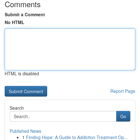
Comments
Submit a Comment
No HTML
HTML is disabled
Report Page
Search
Go
Published News
1
Finding Hope: A Guide to Addiction Treatment Op...