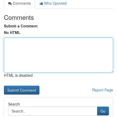
Comments
Who Upvoted
Comments
Submit a Comment
No HTML
HTML is disabled
Report Page
Search
Go