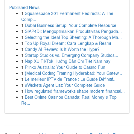
Published News
1
Squarespace 301 Permanent Redirects: A The
Comp...
1
Dubai Business Setup: Your Complete Resource
1
SIAP4DI: Mengoptimalkan Produktivitas Pengada...
1
Selecting the Ideal Top Sheeting: A Thorough Ma...
1
Top Up Royal Dream: Cara Lengkap & Resmi
1
Candy AI Review: Is It Worth the Hype?
1
Startup Studios vs. Emerging Company Studios...
1
Nạp XU TikTok Hướng Dẫn Chi Tiết Năm nay
1
Plinko Australia: Your Guide to Casino Fun
1
{Medical Coding Training Hyderabad: Your Gatew...
1
Le meilleur IPTV de France : Le Guide Définitif...
1
9Wickets Agent List: Your Complete Guide
1
How regulated frameworks shape modern financial...
1
Best Online Casinos Canada: Real Money & Top
Re...