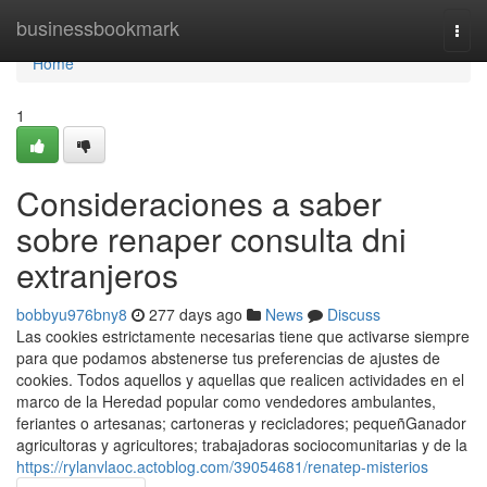
Home
businessbookmark
Togg
navi
Home
1
Consideraciones a saber
sobre renaper consulta dni
extranjeros
bobbyu976bny8
277 days ago
News
Discuss
Las cookies estrictamente necesarias tiene que activarse siempre
para que podamos abstenerse tus preferencias de ajustes de
cookies. Todos aquellos y aquellas que realicen actividades en el
marco de la Heredad popular como vendedores ambulantes,
feriantes o artesanas; cartoneras y recicladores; pequeñGanador
agricultoras y agricultores; trabajadoras sociocomunitarias y de la
https://rylanvlaoc.actoblog.com/39054681/renatep-misterios