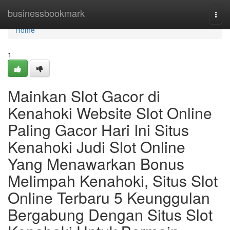
Home
businessbookmark
Togg
navi
Home
1
Mainkan Slot Gacor di
Kenahoki Website Slot Online
Paling Gacor Hari Ini Situs
Kenahoki Judi Slot Online
Yang Menawarkan Bonus
Melimpah Kenahoki, Situs Slot
Online Terbaru 5 Keunggulan
Bergabung Dengan Situs Slot