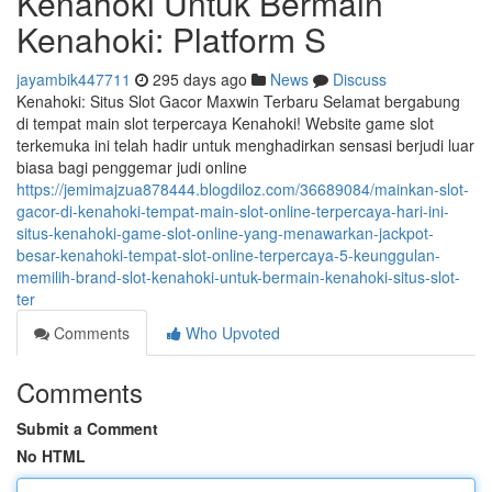
Kenahoki Untuk Bermain
Kenahoki: Platform S
jayambik447711
295 days ago
News
Discuss
Kenahoki: Situs Slot Gacor Maxwin Terbaru Selamat bergabung
di tempat main slot terpercaya Kenahoki! Website game slot
terkemuka ini telah hadir untuk menghadirkan sensasi berjudi luar
biasa bagi penggemar judi online
https://jemimajzua878444.blogdiloz.com/36689084/mainkan-slot-
gacor-di-kenahoki-tempat-main-slot-online-terpercaya-hari-ini-
situs-kenahoki-game-slot-online-yang-menawarkan-jackpot-
besar-kenahoki-tempat-slot-online-terpercaya-5-keunggulan-
memilih-brand-slot-kenahoki-untuk-bermain-kenahoki-situs-slot-
ter
Comments
Who Upvoted
Comments
Submit a Comment
No HTML