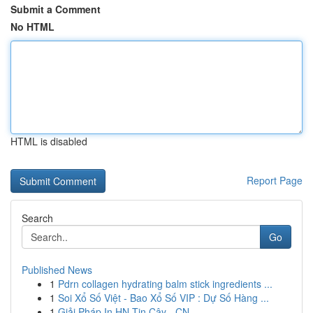
Submit a Comment
No HTML
HTML is disabled
Report Page
Search
Go
Published News
1
Pdrn collagen hydrating balm stick ingredients ...
1
Soi Xổ Số Việt - Bao Xổ Số VIP : Dự Số Hàng ...
1
Giải Pháp In HN Tin Cậy - CN