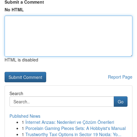
Submit a Comment
No HTML
HTML is disabled
Report Page
Search
Go
Published News
1
İnternet Arızası: Nedenleri ve Çözüm Önerileri
1
Porcelain Gaming Pieces Sets: A Hobbyist's Manual
1
Trustworthy Taxi Options in Sector 19 Noida: Yo...