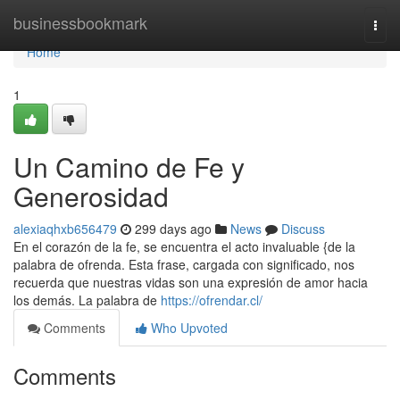
Home
businessbookmark
Togg
navi
Home
1
Un Camino de Fe y
Generosidad
alexiaqhxb656479
299 days ago
News
Discuss
En el corazón de la fe, se encuentra el acto invaluable {de la
palabra de ofrenda. Esta frase, cargada con significado, nos
recuerda que nuestras vidas son una expresión de amor hacia
los demás. La palabra de
https://ofrendar.cl/
Comments
Who Upvoted
Comments