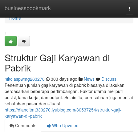
Home
businessbookmark
Togg
navi
Home
1
Struktur Gaji Karyawan di
Pabrik
nikolaspwmg263278
303 days ago
News
Discuss
Penentuan jumlah gaji karyawan di pabrik biasanya dilakukan
berdasarkan beberapa pertimbangan. Faktor utama meliputi
posisi, lama kerja, dan output. Selain itu, perusahaan juga menilai
kebutuhan pasar dan situasi
https://dianeitmt330276.iyublog.com/36537254/struktur-gaji-
karyawan-di-pabrik
Comments
Who Upvoted