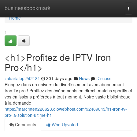
Home
businessbookmark
Togg
navi
Home
1
<h1>Profitez de IPTV Iron
Pro</h1>
zakarialbpi242181
301 days ago
News
Discuss
Plongez dans un univers de divertissement avec abonnement
Iron Tv pro ! Profitez des événements en direct, matchs sportifs et
vos émissions préférées à tout moment. Notre vaste bibliothèque
à la demande
https://marcmten226623.diowebhost.com/92469843/h1-iron-tv-
pro-la-solution-ultime-h1
Comments
Who Upvoted