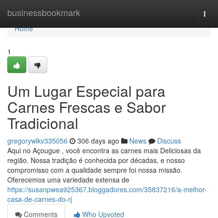
Home
businessbookmark
Togg
navi
Home
1
Um Lugar Especial para
Carnes Frescas e Sabor
Tradicional
gregorywlkv335056
306 days ago
News
Discuss
Aqui no Açougue , você encontra as carnes mais Deliciosas da
região. Nossa tradição é conhecida por décadas, e nosso
compromisso com a qualidade sempre foi nossa missão.
Oferecemos uma variedade extensa de
https://susanpwea925367.bloggadores.com/35837216/a-melhor-
casa-de-carnes-do-rj
Comments
Who Upvoted