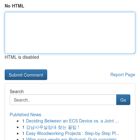
No HTML
HTML is disabled
Report Page
Search
Go
Published News
1
Deciding Between an ECS Device vs. a Joint ...
1
강남사무실임대 찾는 꿀팁 !
1
Easy Woodworking Projects : Step-by-Step Pl...
1
Villas para venda em Portugal: Guia completo