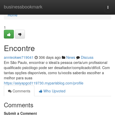
Home
businessbookmark
Togg
navi
Home
1
Encontre
annieokwe719041
306 days ago
News
Discuss
Em São Paulo, encontrar o ideal/a pessoa certa/um profissional
qualificado psicólogo pode ser desafiador/complicado/difícil. Com
tantas opções disponíveis, como tu/vocês saberão escolher a
melhor para suas
https://asiyapgcd119730.myparisblog.com/profile
Comments
Who Upvoted
Comments
Submit a Comment