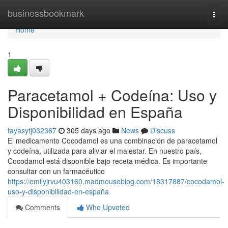
Home
businessbookmark
Togg
navi
Home
1
Paracetamol + Codeína: Uso y
Disponibilidad en España
tayasytj032367
305 days ago
News
Discuss
El medicamento Cocodamol es una combinación de paracetamol
y codeína, utilizada para aliviar el malestar. En nuestro país,
Cocodamol está disponible bajo receta médica. Es importante
consultar con un farmacéutico
https://emilyjrvu403160.madmouseblog.com/18317887/cocodamol-
uso-y-disponibilidad-en-españa
Comments
Who Upvoted