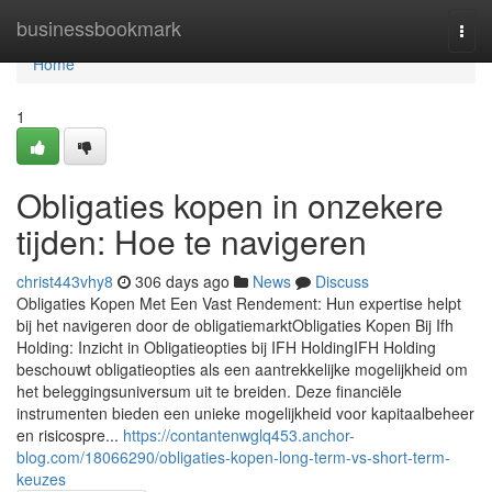
Home
businessbookmark
Togg
navi
Home
1
Obligaties kopen in onzekere
tijden: Hoe te navigeren
christ443vhy8
306 days ago
News
Discuss
Obligaties Kopen Met Een Vast Rendement: Hun expertise helpt
bij het navigeren door de obligatiemarktObligaties Kopen Bij Ifh
Holding: Inzicht in Obligatieopties bij IFH HoldingIFH Holding
beschouwt obligatieopties als een aantrekkelijke mogelijkheid om
het beleggingsuniversum uit te breiden. Deze financiële
instrumenten bieden een unieke mogelijkheid voor kapitaalbeheer
en risicospre...
https://contantenwglq453.anchor-
blog.com/18066290/obligaties-kopen-long-term-vs-short-term-
keuzes