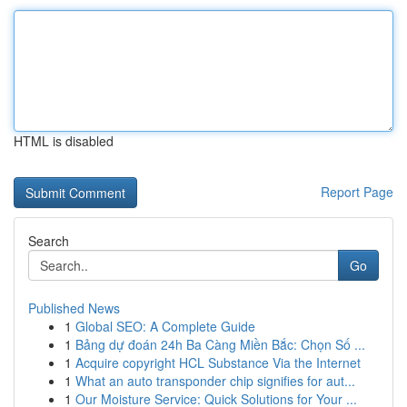
HTML is disabled
Report Page
Search
Go
Published News
1
Global SEO: A Complete Guide
1
Bảng dự đoán 24h Ba Càng Miền Bắc: Chọn Số ...
1
Acquire copyright HCL Substance Via the Internet
1
What an auto transponder chip signifies for aut...
1
Our Moisture Service: Quick Solutions for Your ...