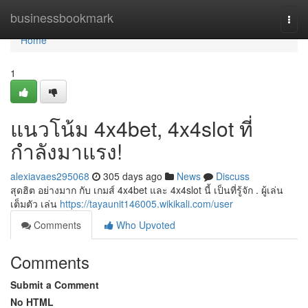
Home
businessbookmark
Togg
navi
Home
1
แนวโน้ม 4x4bet, 4x4slot ที่
กำลังมาแรง!
alexiavaes295068
305 days ago
News
Discuss
สุดฮิต อย่างมาก กับ เกมส์ 4x4bet และ 4x4slot นี้ เป็นที่รู้จัก . ผู้เล่น
เต็มตัว เล่น
https://tayaunit146005.wikikali.com/user
Comments
Who Upvoted
Comments
Submit a Comment
No HTML