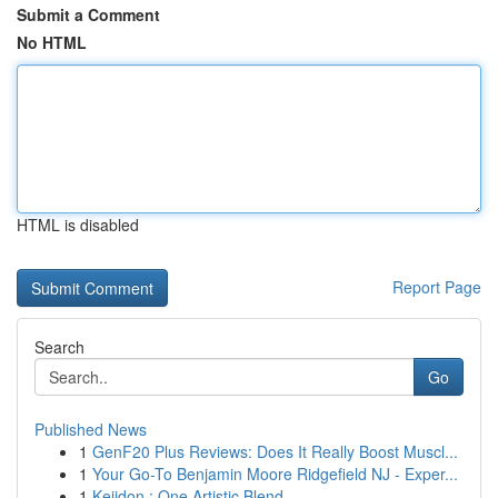
Submit a Comment
No HTML
HTML is disabled
Report Page
Search
Go
Published News
1
GenF20 Plus Reviews: Does It Really Boost Muscl...
1
Your Go-To Benjamin Moore Ridgefield NJ - Exper...
1
Keiidon : One Artistic Blend