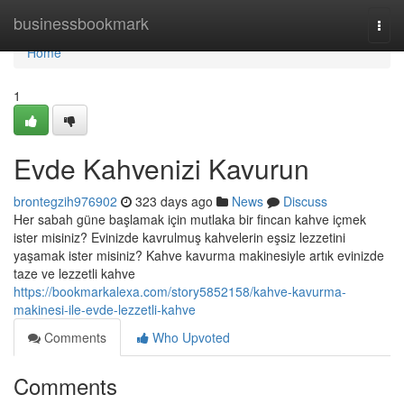
Home
businessbookmark
Togg
navi
Home
1
Evde Kahvenizi Kavurun
brontegzih976902
323 days ago
News
Discuss
Her sabah güne başlamak için mutlaka bir fincan kahve içmek
ister misiniz? Evinizde kavrulmuş kahvelerin eşsiz lezzetini
yaşamak ister misiniz? Kahve kavurma makinesiyle artık evinizde
taze ve lezzetli kahve
https://bookmarkalexa.com/story5852158/kahve-kavurma-
makinesi-ile-evde-lezzetli-kahve
Comments
Who Upvoted
Comments