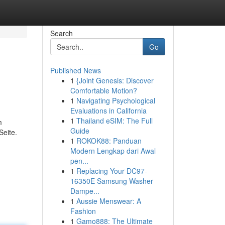
Search
Go
Published News
1
{Joint Genesis: Discover
Comfortable Motion?
1
Navigating Psychological
Evaluations in California
1
Thailand eSIM: The Full
m
Guide
Seite.
1
ROKOK88: Panduan
Modern Lengkap dari Awal
pen...
1
Replacing Your DC97-
16350E Samsung Washer
Dampe...
1
Aussie Menswear: A
Fashion
1
Gamo888: The Ultimate