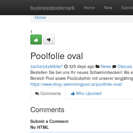
Home
businessbookmark
Home
New
Submi
Home
1
Poolfolie oval
zachary4y86blw7
325 days ago
News
Discuss
Bestellen Sie bei uns Ihr neues Schwimmbecken! Als 
Bereich Pool sowie Poolzubehör mit unserer langjähri
https://www.shop-swimmingpool.at/poolfolie-oval/
Comments
Who Upvoted
Comments
Submit a Comment
No HTML