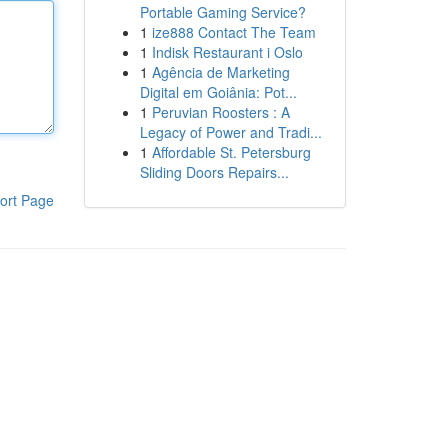
Portable Gaming Service?
1
ize888 Contact The Team
1
Indisk Restaurant i Oslo
1
Agência de Marketing
Digital em Goiânia: Pot...
1
Peruvian Roosters : A
Legacy of Power and Tradi...
1
Affordable St. Petersburg
Sliding Doors Repairs...
ort Page