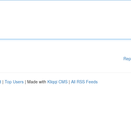
Rep
d
|
Top Users
| Made with
Kliqqi CMS
|
All RSS Feeds